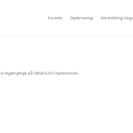
Forside
Opskrivning
Om Kolding Ung
 er tilgængelige på UBSBOLIG’s hjemmeside.