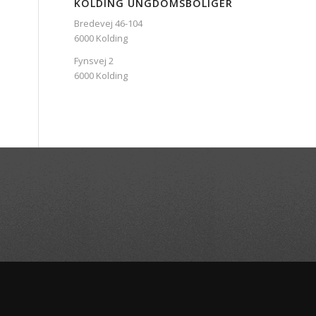
KOLDING UNGDOMSBOLIGER
Bredevej 46-104
6000 Kolding
Fynsvej 2
6000 Kolding